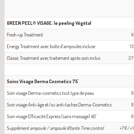
GREEN PEEL® VISAGE: le peeling Végétal
Fresh-up Treatment
8
Energy Treatment avec boîte d'ampoules incluse
1
Classic Treatment avec traitement après soin inclus
27
Soins Visage Derma Cosmetics 75'
Soin visage Derma-cosmetics tout type de peau
8
Soin visage Anti-âge et/ou anti-taches Derma-Cosmetics
8
Soin visage Efficacité Express (sans massage) 40'
6
S
upplément ampoule / ampoule liftante Time control
+7€/+