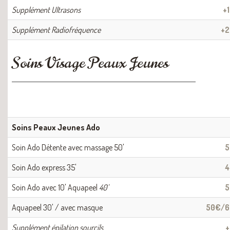
Supplément Ultrasons
+
Supplément Radiofréquence
+
Soins Visage Peaux Jeunes
Soins Peaux Jeunes Ado
Soin Ado Détente avec massage 50'
5
Soin Ado express 35'
4
Soin Ado avec 10' Aquapeel
40'
5
Aquapeel 30' / avec masque
50€/
Supplément épilation sourcils