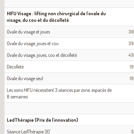
HIFU Visage : lifting non chirurgical de l'ovale du
visage, du cou et du décolleté
Ovale du visage et joues
30
Ovale du visage, joues et cou
39
Ovale du visage, joues, cou et décolleté
49
Décolleté
1
Ovale du visage seul
1
Les soins HIFU nécessitent 3 séances par zone, espacés de
8 semaines
LedThérapie (Prix de l'innovation)
Séance LedThérapie 30'
5