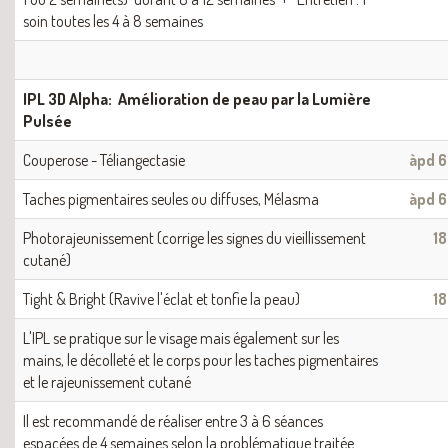
soin toutes les 4 à 8 semaines
IPL 3D Alpha: Amélioration de peau par la Lumière
Pulsée
Couperose - Téliangectasie
àpd 
Taches pigmentaires seules ou diffuses, Mélasma
àpd 
Photorajeunissement (corrige les signes du vieillissement
1
cutané)
Tight & Bright (Ravive l'éclat et tonfie la peau)
1
L'IPL se pratique sur le visage mais également sur les
mains, le décolleté et le corps pour les taches pigmentaires
et le rajeunissement cutané
Il est recommandé de réaliser entre 3 à 6 séances
espacées de 4 semaines selon la problématique traitée