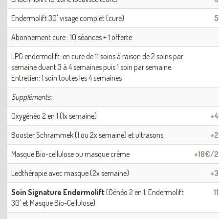
Endermolift 30' visage complet (cure)
5
Abonnement cure : 10 séances + 1 offerte
LPG endermolift: en cure de 11 soins à raison de 2 soins par
semaine duant 3 à 4 semaines puis 1 soin par semaine.
Entretien: 1 soin toutes les 4 semaines
Suppléments:
Oxygénéo 2 en 1 (1x semaine)
+
Booster Schrammek (1 ou 2x semaine) et ultrasons
+
Masque Bio-cellulose ou masque crème
+10€/
Ledthérapie avec masque (2x semaine)
+
Soin Signature Endermolift
(Généo 2 en 1, Endermolift
1
30' et Masque Bio-Cellulose)