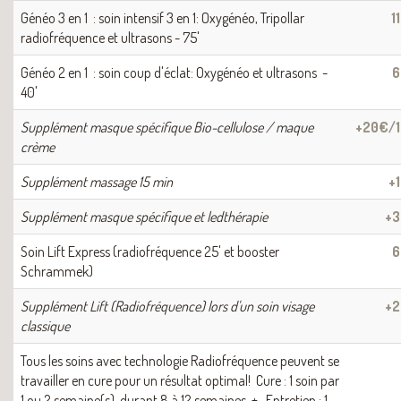
Généo 3 en 1 : soin intensif 3 en 1: Oxygénéo, Tripollar
1
radiofréquence et ultrasons - 75'
Généo 2 en 1 : soin coup d'éclat: Oxygénéo et ultrasons -
6
40'
Supplément masque spécifique Bio-cellulose / maque
+20€/
crème
Supplément massage 15 min
+
Supplément masque spécifique et ledthérapie
+
Soin Lift Express (radiofréquence 25' et booster
6
Schrammek)
Supplément Lift (Radiofréquence) lors d'un soin visage
+
classique
Tous les soins avec technologie Radiofréquence peuvent se
travailler en cure pour un résultat optimal! Cure : 1 soin par
1 ou 2 semaine(s) durant 8 à 12 semaines + Entretien : 1