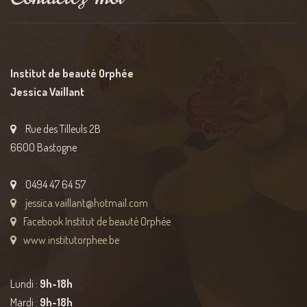
Institut de beauté Orphée
Jessica Vaillant
Rue des Tilleuls 2B
6600 Bastogne
0494 47 64 57
jessica.vaillant@hotmail.com
Facebook Institut de beauté Orphée
www.institutorphee.be
Lundi :
9h
-18h
Mardi :
9h-18h