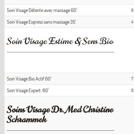
Soin Visage Détente avec massage 60'
6
Soin Visage Express sans massage 35'
4
Soin Visage Estime & Sens Bio
Soin Visage Bio Actif 60'
7
Soin Visage Expert 80'
8
Soins Visage Dr. Med Christine
Schrammek