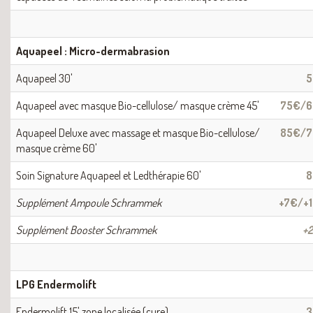
Aquapeel : Micro-dermabrasion
Aquapeel 30'
5
Aquapeel avec masque Bio-cellulose/ masque crème 45'
75€/
Aquapeel Deluxe avec massage et masque Bio-cellulose/
85€/
masque crème 60'
Soin Signature Aquapeel et Ledthérapie 60'
8
Supplément Ampoule Schrammek
+7€/+
Supplément Booster Schrammek
+
LPG Endermolift
Endermolift 15' zone localisée (cure)
3