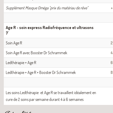
Supplément Masque Oméga "prix du matériau de rêve"
Age R - soin express Radiofréquence et ultrasons
7'
Soin Age R
2
Soin Age R avec Booster Dr Schrammek
4
Ledthérapie + Age R
6
Ledthérapie + Age R + Booster Dr Schrammek
8
Les soins Ledthérapie et Age R se travaillent idéalement en
cure de 2 soins par semaine durant 4 à 6 semaines