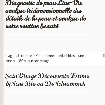
Diagnostic de peau Line-Vu:
analyse tridimensionnelle des
détails de la peau et analyse de
votre routine beauté
Diagnostic complet 45' (totalement déductible sur une
5
cure ou -15€ sur un soin visage)
Soin Visage Découverte Estime
& Sens Bio ou Dr Schrammek